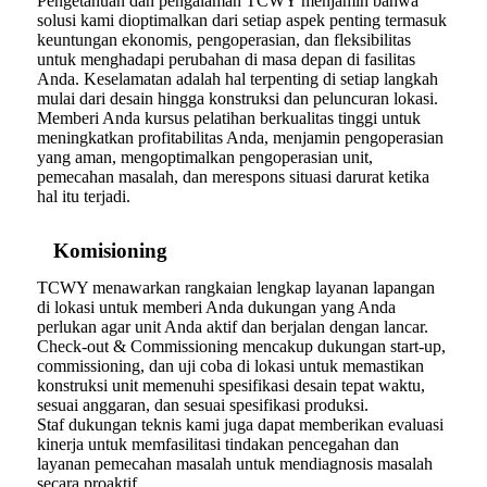
Pengetahuan dan pengalaman TCWY menjamin bahwa
solusi kami dioptimalkan dari setiap aspek penting termasuk
keuntungan ekonomis, pengoperasian, dan fleksibilitas
untuk menghadapi perubahan di masa depan di fasilitas
Anda. Keselamatan adalah hal terpenting di setiap langkah
mulai dari desain hingga konstruksi dan peluncuran lokasi.
Memberi Anda kursus pelatihan berkualitas tinggi untuk
meningkatkan profitabilitas Anda, menjamin pengoperasian
yang aman, mengoptimalkan pengoperasian unit,
pemecahan masalah, dan merespons situasi darurat ketika
hal itu terjadi.
Komisioning
TCWY menawarkan rangkaian lengkap layanan lapangan
di lokasi untuk memberi Anda dukungan yang Anda
perlukan agar unit Anda aktif dan berjalan dengan lancar.
Check-out & Commissioning mencakup dukungan start-up,
commissioning, dan uji coba di lokasi untuk memastikan
konstruksi unit memenuhi spesifikasi desain tepat waktu,
sesuai anggaran, dan sesuai spesifikasi produksi.
Staf dukungan teknis kami juga dapat memberikan evaluasi
kinerja untuk memfasilitasi tindakan pencegahan dan
layanan pemecahan masalah untuk mendiagnosis masalah
secara proaktif.