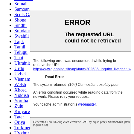
Somali
Samoan
Scots Gaelic
Shona
Sindhi
Sundanese
Swahili
Tajik
Tamil
Telugu
Thai
Ukrainian
Urdu
Uzbek
Vietnamese
Welsh
Xhosa
Yiddish
Yoruba
Zulu
Kinyarwanda
Tatar
Oriya
Turkmen
Uyghur