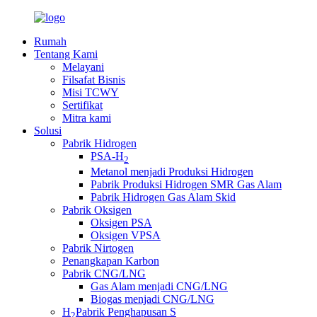
Rumah
Tentang Kami
Melayani
Filsafat Bisnis
Misi TCWY
Sertifikat
Mitra kami
Solusi
Pabrik Hidrogen
PSA-H
2
Metanol menjadi Produksi Hidrogen
Pabrik Produksi Hidrogen SMR Gas Alam
Pabrik Hidrogen Gas Alam Skid
Pabrik Oksigen
Oksigen PSA
Oksigen VPSA
Pabrik Nirtogen
Penangkapan Karbon
Pabrik CNG/LNG
Gas Alam menjadi CNG/LNG
Biogas menjadi CNG/LNG
H
Pabrik Penghapusan S
2