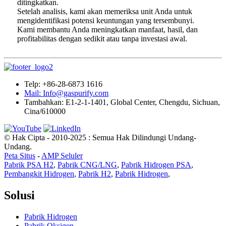
ditingkatkan.
Setelah analisis, kami akan memeriksa unit Anda untuk
mengidentifikasi potensi keuntungan yang tersembunyi.
Kami membantu Anda meningkatkan manfaat, hasil, dan
profitabilitas dengan sedikit atau tanpa investasi awal.
Telp: +86-28-6873 1616
Mail: Info@gaspurify.com
Tambahkan: E1-2-1-1401, Global Center, Chengdu, Sichuan,
Cina/610000
© Hak Cipta - 2010-2025 : Semua Hak Dilindungi Undang-
Undang.
Peta Situs
-
AMP Seluler
Pabrik PSA H2
,
Pabrik CNG/LNG
,
Pabrik Hidrogen PSA
,
Pembangkit Hidrogen
,
Pabrik H2
,
Pabrik Hidrogen
,
Solusi
Pabrik Hidrogen
Pabrik Oksigen