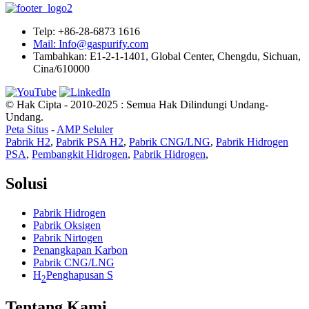
Telp: +86-28-6873 1616
Mail: Info@gaspurify.com
Tambahkan: E1-2-1-1401, Global Center, Chengdu, Sichuan,
Cina/610000
© Hak Cipta - 2010-2025 : Semua Hak Dilindungi Undang-
Undang.
Peta Situs
-
AMP Seluler
Pabrik H2
,
Pabrik PSA H2
,
Pabrik CNG/LNG
,
Pabrik Hidrogen
PSA
,
Pembangkit Hidrogen
,
Pabrik Hidrogen
,
Solusi
Pabrik Hidrogen
Pabrik Oksigen
Pabrik Nirtogen
Penangkapan Karbon
Pabrik CNG/LNG
H
Penghapusan S
2
Tentang Kami