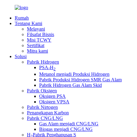
Rumah
Tentang Kami
Melayani
Filsafat Bisnis
Misi TCWY
Sertifikat
Mitra kami
Solusi
Pabrik Hidrogen
PSA-H
2
Metanol menjadi Produksi Hidrogen
Pabrik Produksi Hidrogen SMR Gas Alam
Pabrik Hidrogen Gas Alam Skid
Pabrik Oksigen
Oksigen PSA
Oksigen VPSA
Pabrik Nirtogen
Penangkapan Karbon
Pabrik CNG/LNG
Gas Alam menjadi CNG/LNG
Biogas menjadi CNG/LNG
H
Pabrik Penghapusan S
2