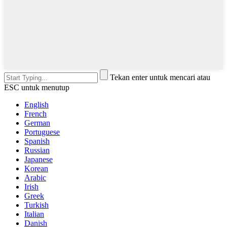
Tekan enter untuk mencari atau
ESC untuk menutup
English
French
German
Portuguese
Spanish
Russian
Japanese
Korean
Arabic
Irish
Greek
Turkish
Italian
Danish