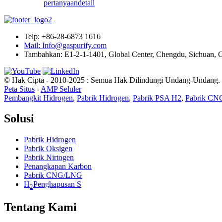
pertanyaan
detail
Telp: +86-28-6873 1616
Mail: Info@gaspurify.com
Tambahkan: E1-2-1-1401, Global Center, Chengdu, Sichuan, 
© Hak Cipta - 2010-2025 : Semua Hak Dilindungi Undang-Undang.
Peta Situs
-
AMP Seluler
Pembangkit Hidrogen
,
Pabrik Hidrogen
,
Pabrik PSA H2
,
Pabrik C
Solusi
Pabrik Hidrogen
Pabrik Oksigen
Pabrik Nirtogen
Penangkapan Karbon
Pabrik CNG/LNG
H
Penghapusan S
2
Tentang Kami