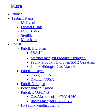
Rumah
Tentang Kami
Melayani
Filsafat Bisnis
Misi TCWY
Sertifikat
Mitra kami
Solusi
Pabrik Hidrogen
PSA-H
2
Metanol menjadi Produksi Hidrogen
Pabrik Produksi Hidrogen SMR Gas Alam
Pabrik Hidrogen Gas Alam Skid
Pabrik Oksigen
Oksigen PSA
Oksigen VPSA
Pabrik Nirtogen
Penangkapan Karbon
Pabrik CNG/LNG
Gas Alam menjadi CNG/LNG
Biogas menjadi CNG/LNG
H
Pabrik Penghapusan S
2