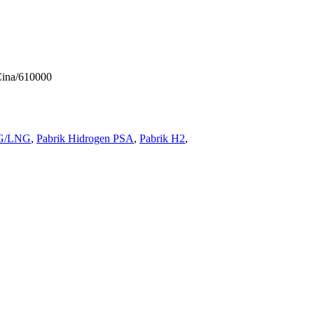
Cina/610000
NG/LNG
,
Pabrik Hidrogen PSA
,
Pabrik H2
,