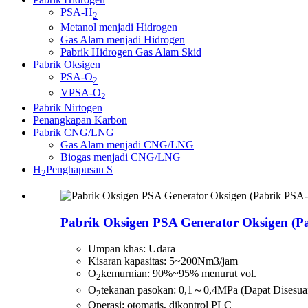
PSA-H
2
Metanol menjadi Hidrogen
Gas Alam menjadi Hidrogen
Pabrik Hidrogen Gas Alam Skid
Pabrik Oksigen
PSA-O
2
VPSA-O
2
Pabrik Nirtogen
Penangkapan Karbon
Pabrik CNG/LNG
Gas Alam menjadi CNG/LNG
Biogas menjadi CNG/LNG
H
Penghapusan S
2
Pabrik Oksigen PSA Generator Oksigen (P
Umpan khas: Udara
Kisaran kapasitas: 5~200Nm3/jam
O
kemurnian: 90%~95% menurut vol.
2
O
tekanan pasokan: 0,1～0,4MPa (Dapat Disesua
2
Operasi: otomatis, dikontrol PLC