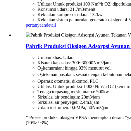
Utilitas: Untuk produksi 100 Nm³/h O2, diperlukan 
Konsumsi udara: 21,7m3/menit
Kekuatan kompresor udara: 132kw
Kekuatan sistem pemurnian generator oksigen: 4.
pertanyaan
detail
Pabrik Produksi Oksigen Adsorpsi Ayuna
Umpan khas: Udara
Kisaran kapasitas: 300~30000Nm3/jam
O
kemurnian: hingga 93% menurut vol.
2
O
tekanan pasokan: sesuai dengan kebutuhan pel
2
Operasi: otomatis, dikontrol PLC
Utilitas: Untuk produksi 1.000 Nm³/h O2 (kemurnia
Tenaga terpasang mesin utama: 500kw
Sirkulasi air pendingin: 20m3/jam
Sirkulasi air penyegel: 2,4m3/jam
Udara instrumen: 0,6MPa, 50Nm3/jam
* Proses produksi oksigen VPSA menerapkan desain “yan
(70%~93%).