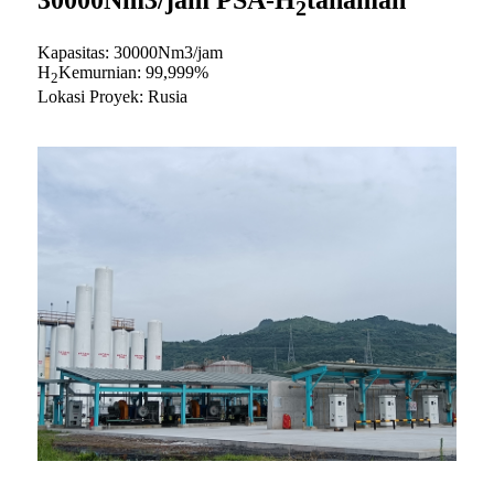
30000Nm3/jam PSA-H
tanaman
2
Kapasitas: 30000Nm3/jam
H
Kemurnian: 99,999%
2
Lokasi Proyek: Rusia