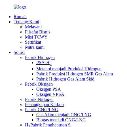
Rumah
Tentang Kami
Melayani
Filsafat Bisnis
Misi TCWY
Sertifikat
Mitra kami
Solusi
Pabrik Hidrogen
PSA-H
2
Metanol menjadi Produksi Hidrogen
Pabrik Produksi Hidrogen SMR Gas Alam
Pabrik Hidrogen Gas Alam Skid
Pabrik Oksigen
Oksigen PSA
Oksigen VPSA
Pabrik Nirtogen
Penangkapan Karbon
Pabrik CNG/LNG
Gas Alam menjadi CNG/LNG
Biogas menjadi CNG/LNG
H
Pabrik Penghapusan S
2