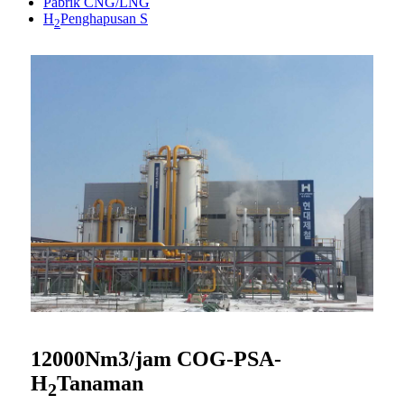
Pabrik CNG/LNG
H
Penghapusan S
2
12000Nm3/jam COG-PSA-
H
Tanaman
2