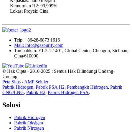
Kapasitas: 500Nm3/jam
Kemurnian H2: 99,999%
Lokasi Proyek: Cina
Telp: +86-28-6873 1616
Mail: Info@gaspurify.com
Tambahkan: E1-2-1-1401, Global Center, Chengdu, Sichuan,
Cina/610000
© Hak Cipta - 2010-2025 : Semua Hak Dilindungi Undang-
Undang.
Peta Situs
-
AMP Seluler
Pabrik Hidrogen
,
Pabrik PSA H2
,
Pembangkit Hidrogen
,
Pabrik
CNG/LNG
,
Pabrik H2
,
Pabrik Hidrogen PSA
,
Solusi
Pabrik Hidrogen
Pabrik Oksigen
Pabrik Nirtogen