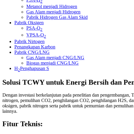
2
Metanol menjadi Hidrogen
Gas Alam menjadi Hidrogen
Pabrik Hidrogen Gas Alam Skid
Pabrik Oksigen
PSA-O
2
VPSA-O
2
Pabrik Nirtogen
Penangkapan Karbon
Pabrik CNG/LNG
Gas Alam menjadi CNG/LNG
Biogas menjadi CNG/LNG
H
Penghapusan S
2
Solusi TCWY untuk Energi Bersih dan Pe
Dengan investasi berkelanjutan pada penelitian dan pengembangan, 
nitrogen, pemulihan CO2, penghilangan CO2, penghilangan H2S, dan 
oksigen, pabrik nitrogen serta pabrik untuk pemurnian dan pemulihan
lainnya.
Fitur Teknis: