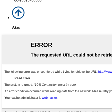
+86-18515708565
Atas