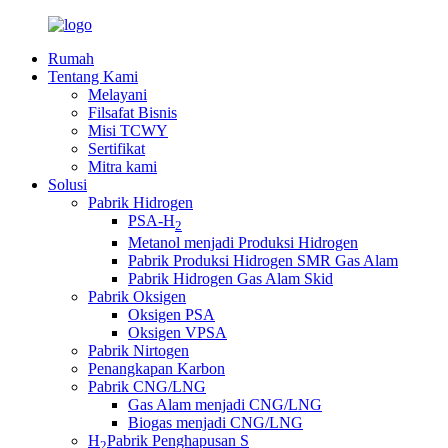
Rumah
Tentang Kami
Melayani
Filsafat Bisnis
Misi TCWY
Sertifikat
Mitra kami
Solusi
Pabrik Hidrogen
PSA-H
2
Metanol menjadi Produksi Hidrogen
Pabrik Produksi Hidrogen SMR Gas Alam
Pabrik Hidrogen Gas Alam Skid
Pabrik Oksigen
Oksigen PSA
Oksigen VPSA
Pabrik Nirtogen
Penangkapan Karbon
Pabrik CNG/LNG
Gas Alam menjadi CNG/LNG
Biogas menjadi CNG/LNG
H
Pabrik Penghapusan S
2