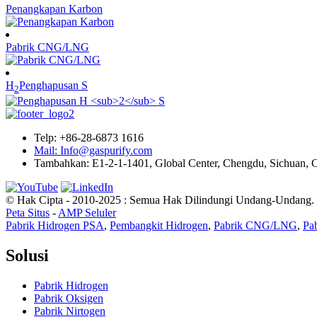
Penangkapan Karbon
Pabrik CNG/LNG
H
Penghapusan S
2
Telp: +86-28-6873 1616
Mail: Info@gaspurify.com
Tambahkan: E1-2-1-1401, Global Center, Chengdu, Sichuan, 
© Hak Cipta - 2010-2025 : Semua Hak Dilindungi Undang-Undang.
Peta Situs
-
AMP Seluler
Pabrik Hidrogen PSA
,
Pembangkit Hidrogen
,
Pabrik CNG/LNG
,
Pa
Solusi
Pabrik Hidrogen
Pabrik Oksigen
Pabrik Nirtogen