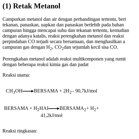
(1) Retak Metanol
Campurkan metanol dan air dengan perbandingan tertentu, beri
tekanan, panaskan, uapkan dan panaskan berlebih pada bahan
campuran hingga mencapai suhu dan tekanan tertentu, kemudian
dengan adanya katalis, reaksi perengkahan metanol dan reaksi
perpindahan CO terjadi secara bersamaan, dan menghasilkan a
campuran gas dengan H
, CO
dan sejumlah kecil sisa CO.
2
2
Perengkahan metanol adalah reaksi multikomponen yang rumit
dengan beberapa reaksi kimia gas dan padat
Reaksi utama:
CH
OH
BERSAMA + 2H
– 90,7kJ/mol
3
2
BERSAMA + H
HAI
BERSAMA
+ H
+
2
2
2
41,2kJ/mol
Reaksi ringkasan: