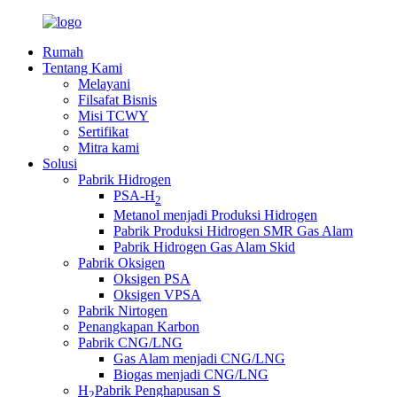
Rumah
Tentang Kami
Melayani
Filsafat Bisnis
Misi TCWY
Sertifikat
Mitra kami
Solusi
Pabrik Hidrogen
PSA-H
2
Metanol menjadi Produksi Hidrogen
Pabrik Produksi Hidrogen SMR Gas Alam
Pabrik Hidrogen Gas Alam Skid
Pabrik Oksigen
Oksigen PSA
Oksigen VPSA
Pabrik Nirtogen
Penangkapan Karbon
Pabrik CNG/LNG
Gas Alam menjadi CNG/LNG
Biogas menjadi CNG/LNG
H
Pabrik Penghapusan S
2