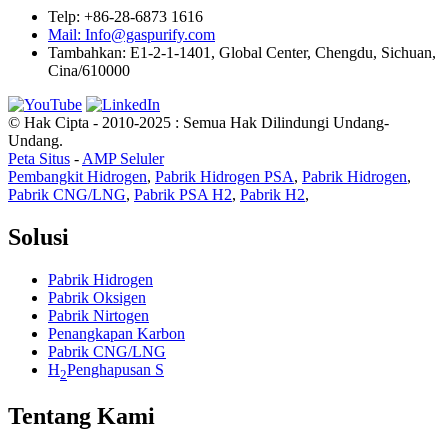
Telp: +86-28-6873 1616
Mail: Info@gaspurify.com
Tambahkan: E1-2-1-1401, Global Center, Chengdu, Sichuan,
Cina/610000
© Hak Cipta - 2010-2025 : Semua Hak Dilindungi Undang-
Undang.
Peta Situs
-
AMP Seluler
Pembangkit Hidrogen
,
Pabrik Hidrogen PSA
,
Pabrik Hidrogen
,
Pabrik CNG/LNG
,
Pabrik PSA H2
,
Pabrik H2
,
Solusi
Pabrik Hidrogen
Pabrik Oksigen
Pabrik Nirtogen
Penangkapan Karbon
Pabrik CNG/LNG
H
Penghapusan S
2
Tentang Kami