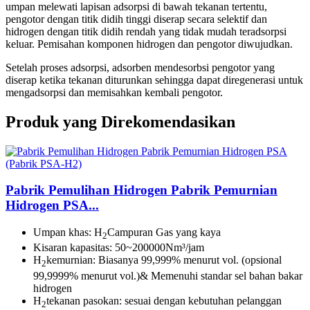
umpan melewati lapisan adsorpsi di bawah tekanan tertentu,
pengotor dengan titik didih tinggi diserap secara selektif dan
hidrogen dengan titik didih rendah yang tidak mudah teradsorpsi
keluar. Pemisahan komponen hidrogen dan pengotor diwujudkan.
Setelah proses adsorpsi, adsorben mendesorbsi pengotor yang
diserap ketika tekanan diturunkan sehingga dapat diregenerasi untuk
mengadsorpsi dan memisahkan kembali pengotor.
Produk yang Direkomendasikan
Pabrik Pemulihan Hidrogen Pabrik Pemurnian
Hidrogen PSA...
Umpan khas: H
Campuran Gas yang kaya
2
Kisaran kapasitas: 50~200000Nm³/jam
H
kemurnian: Biasanya 99,999% menurut vol. (opsional
2
99,9999% menurut vol.)& Memenuhi standar sel bahan bakar
hidrogen
H
tekanan pasokan: sesuai dengan kebutuhan pelanggan
2