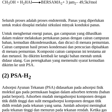
CH
OH + H
HAI
BERSAMA
+ 3 jam
– 49,5kJ/mol
3
2
2
2
Seluruh proses adalah proses endotermik. Panas yang diperlukan
untuk reaksi disuplai melalui sirkulasi minyak konduksi panas.
Untuk menghemat energi panas, gas campuran yang dihasilkan
dalam reaktor melakukan pertukaran panas dengan cairan campuran
bahan, kemudian dikondensasikan, dan dicuci di menara pemurnian.
Cairan campuran hasil proses kondensasi dan pencucian dipisahkan
di menara pemurnian. Komposisi cairan campuran ini terutama air
dan metanol. Itu dikirim kembali ke tangki bahan mentah untuk
didaur ulang. Gas perengkahan yang memenuhi syarat kemudian
dikirim ke unit PSA.
(2) PSA-H
2
Adsorpsi Ayunan Tekanan (PSA) didasarkan pada adsorpsi fisik
molekul gas pada permukaan bagian dalam adsorben tertentu (bahan
padat berpori). Adsorben mudah mengadsorpsi komponen dengan
titik didih tinggi dan sulit mengadsorpsi komponen dengan titik
didih rendah pada tekanan yang sama. Jumlah adsorpsi meningkat
pada tekanan tinggi dan menurun pada tekanan rendah. Ketika gas