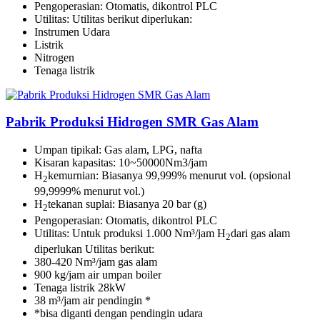
Pengoperasian: Otomatis, dikontrol PLC
Utilitas: Utilitas berikut diperlukan:
Instrumen Udara
Listrik
Nitrogen
Tenaga listrik
Pabrik Produksi Hidrogen SMR Gas Alam
Umpan tipikal: Gas alam, LPG, nafta
Kisaran kapasitas: 10~50000Nm3/jam
H
kemurnian: Biasanya 99,999% menurut vol. (opsional
2
99,9999% menurut vol.)
H
tekanan suplai: Biasanya 20 bar (g)
2
Pengoperasian: Otomatis, dikontrol PLC
Utilitas: Untuk produksi 1.000 Nm³/jam H
dari gas alam
2
diperlukan Utilitas berikut:
380-420 Nm³/jam gas alam
900 kg/jam air umpan boiler
Tenaga listrik 28kW
38 m³/jam air pendingin *
*bisa diganti dengan pendingin udara