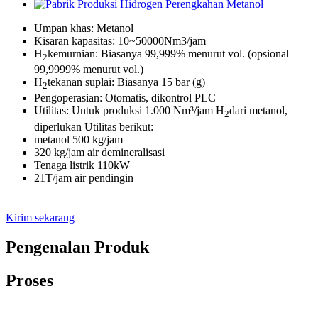
Umpan khas: Metanol
Kisaran kapasitas: 10~50000Nm3/jam
H
kemurnian: Biasanya 99,999% menurut vol. (opsional
2
99,9999% menurut vol.)
H
tekanan suplai: Biasanya 15 bar (g)
2
Pengoperasian: Otomatis, dikontrol PLC
Utilitas: Untuk produksi 1.000 Nm³/jam H
dari metanol,
2
diperlukan Utilitas berikut:
metanol 500 kg/jam
320 kg/jam air demineralisasi
Tenaga listrik 110kW
21T/jam air pendingin
Kirim sekarang
Pengenalan Produk
Proses